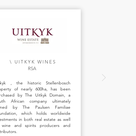
\ UITKYK WINES
RSA
tkyk , the historic Stellenbosch
operty of nearly 600ha, has been
rchased by The Uitkyk Domain, a
uth African company ultimately
ned by The Paulsen Familiae
undation, which holds worldwide
vestments in both real estate as well
 wine and spirits producers and
tributors.