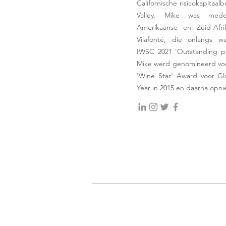
Californische risicokapitaalbe
Valley. Mike was mede
Amerikaanse en Zuid-Afri
Vilafonté, die onlangs w
IWSC 2021 'Outstanding pr
Mike werd genomineerd voo
'Wine Star' Award voor Gl
Year in 2015 en daarna opni