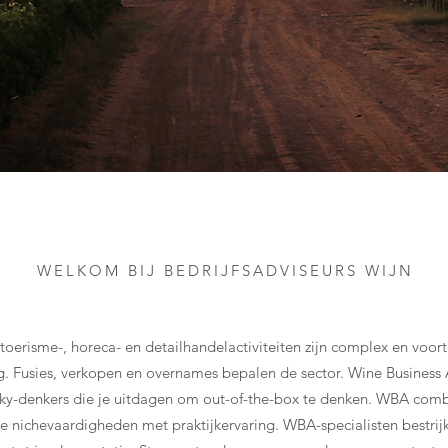
WELKOM BIJ BEDRIJFSADVISEURS WIJN
 toerisme-, horeca- en detailhandelactiviteiten zijn complex en voor
g. Fusies, verkopen en overnames bepalen de sector. Wine Business A
sky-denkers die je uitdagen om out-of-the-box te denken. WBA comb
che nichevaardigheden met praktijkervaring. WBA-specialisten bestrij