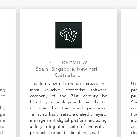
\ TERRAVIEW
Spain, Singapore, New York,
Switzerland
PET
The Terraview mission is to create the
Ui
ing
most valuable enterprise software
pr
 to
company of the 21st century by
pu
the
blending technology with each bottle
So
hly
of wine that the world produces.
ow
ape
Terraview has created a unified vineyard
Fo
are
management digital platform including
in
ss,
a fully integrated suite of innovative
as
st-
products like yield estimation, smart
dis