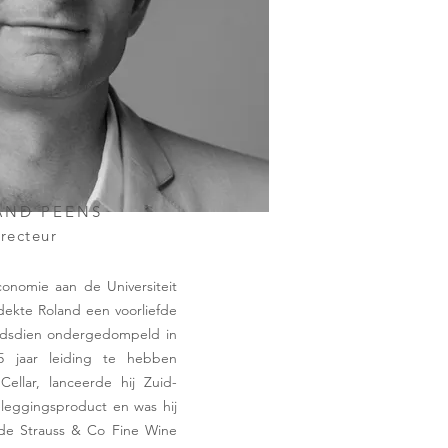
AND PEENS
recteur
economie aan de Universiteit
dekte Roland een voorliefde
sindsdien ondergedompeld in
5 jaar leiding te hebben
llar, lanceerde hij Zuid-
beleggingsproduct en was hij
de Strauss & Co Fine Wine