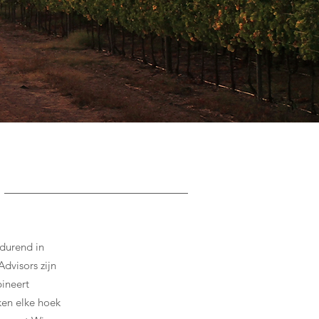
tdurend in
dvisors zijn
ineert
ken elke hoek