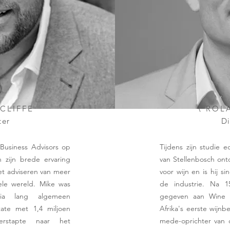
TCLIFFE
\ ROL
ter
Di
 Business Advisors op
Tijdens zijn studie 
n zijn brede ervaring
van Stellenbosch ont
et adviseren van meer
voor wijn en is hij 
ele wereld. Mike was
de industrie. Na 1
ia lang algemeen
gegeven aan Wine Ce
tate met 1,4 miljoen
Afrika's eerste wijn
verstapte naar het
mede-oprichter van 