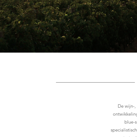
Button
De wijn-,
ontwikkelin
blue-
specialistis