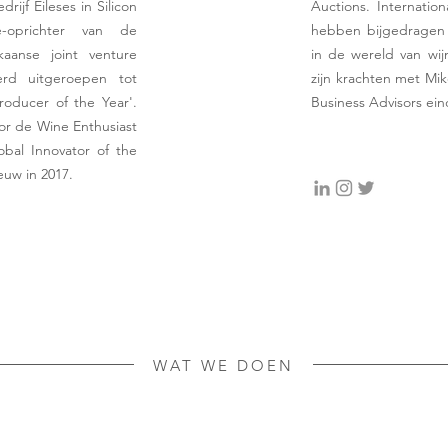
drijf Eileses in Silicon
Auctions. Internatio
-oprichter van de
hebben bijgedragen 
kaanse joint venture
in de wereld van wij
erd uitgeroepen tot
zijn krachten met Mik
oducer of the Year'.
Business Advisors ein
r de Wine Enthusiast
obal Innovator of the
euw in 2017.
WAT WE DOEN